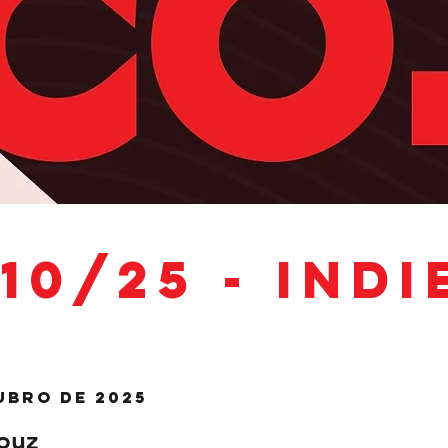
10/25 - Indi
.
ubro de 2025
ouz