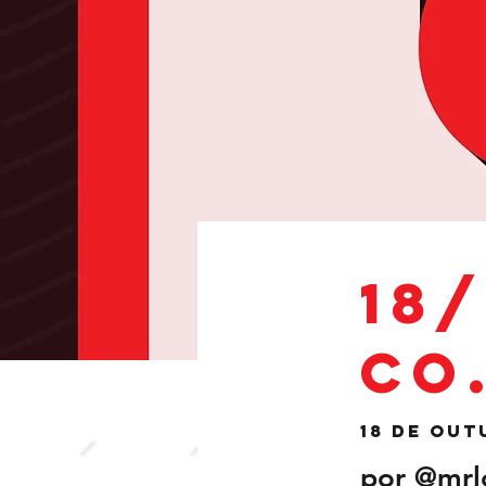
18/
Co
18 de out
por @mrl