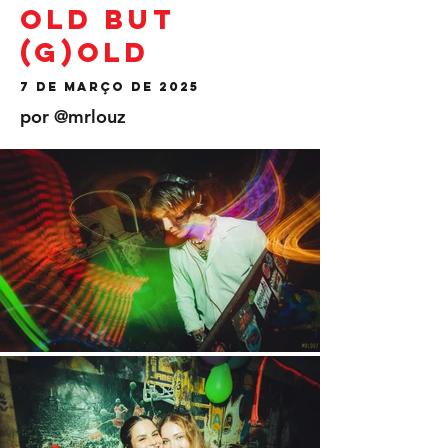
Old but
(G)old
7 de março de 2025
por @mrlouz