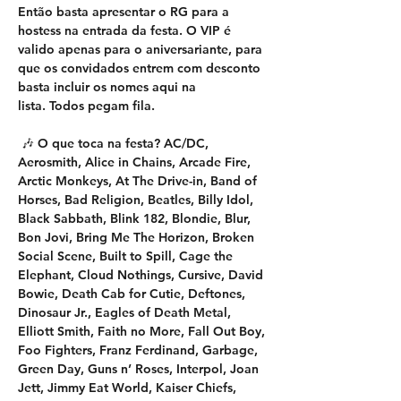
Então basta apresentar o RG para a 
hostess na entrada da festa. O VIP é 
valido apenas para o aniversariante, para 
que os convidados entrem com desconto 
basta incluir os nomes aqui na 
lista. Todos pegam fila. 
 🎶 O que toca na festa? AC/DC, 
Aerosmith, Alice in Chains, Arcade Fire, 
Arctic Monkeys, At The Drive-in, Band of 
Horses, Bad Religion, Beatles, Billy Idol, 
Black Sabbath, Blink 182, Blondie, Blur, 
Bon Jovi, Bring Me The Horizon, Broken 
Social Scene, Built to Spill, Cage the 
Elephant, Cloud Nothings, Cursive, David 
Bowie, Death Cab for Cutie, Deftones, 
Dinosaur Jr., Eagles of Death Metal, 
Elliott Smith, Faith no More, Fall Out Boy, 
Foo Fighters, Franz Ferdinand, Garbage, 
Green Day, Guns n’ Roses, Interpol, Joan 
Jett, Jimmy Eat World, Kaiser Chiefs, 