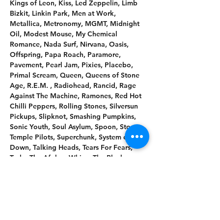
Kings of Leon, Kiss, Led Zeppelin, Limb 
Bizkit, Linkin Park, Men at Work, 
Metallica, Metronomy, MGMT, Midnight 
Oil, Modest Mouse, My Chemical 
Romance, Nada Surf, Nirvana, Oasis, 
Offspring, Papa Roach, Paramore, 
Pavement, Pearl Jam, Pixies, Placebo, 
Primal Scream, Queen, Queens of Stone 
Age, R.E.M. , Radiohead, Rancid, Rage 
Against The Machine, Ramones, Red Hot 
Chilli Peppers, Rolling Stones, Silversun 
Pickups, Slipknot, Smashing Pumpkins, 
Sonic Youth, Soul Asylum, Spoon, Stone 
Temple Pilots, Superchunk, System of a 
Down, Talking Heads, Tears For Fears, 
Tesla, The Afghan Whigs, The Black 
Crowes, The Black Keys, The Clash, The 
Cribs, The Cure, The Doors, The Drums, 
The Flaming Lips, The Fratellis, The Hives, 
The Killers, The Kooks, The Lemonheads, 
The Libertines, The Police, The Shins, The 
Smiths, The Strokes, The Vaccines, The 