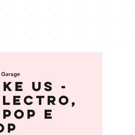
 Garage
ike Us -
Electro,
pop e
op