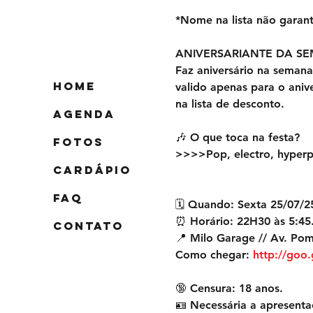
*Nome na lista não garant
ANIVERSARIANTE DA S
Faz aniversário na semana
Home
valido apenas para o aniv
na lista de desconto. 
Agenda
🎶 O que toca na festa? 
FOTOS
>>>>Pop, electro, hyperp
Cardápio
FAQ
🗓️ Quando: Sexta 25/07/2
⏰ Horário: 22H30 às 5:45.
Contato
📍 Milo Garage // Av. Pom
Como chegar: 
http://go
🔞 Censura: 18 anos. 
🪪 Necessária a apresenta