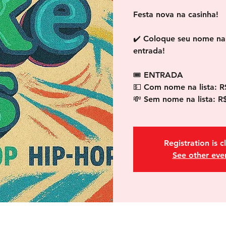
Festa nova na casinha!
✔️ Coloque seu nome na 
entrada!
🎟 ENTRADA
💵 Com nome na lista: R
💸 Sem nome na lista: R
Registration is c
See other eve