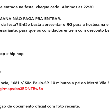
e entrada na festa, chegue cedo. Abrimos às 22:30. 
EMANA NÃO PAGA PRA ENTRAR.
 da festa? Então basta apresentar o RG para a hostess na e
ersariante, para que os convidados entrem com desconto bas
op e hip-hop
5
 
peia, 1681 // São Paulo-SP. 10 minutos a pé do Metrô Vila 
o.gl/maps/bn3EDNTBw5o
ção de documento oficial com foto recente. 