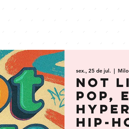
sex., 25 de jul.
  |  
Milo
Not l
Pop, 
Hyper
Hip-H