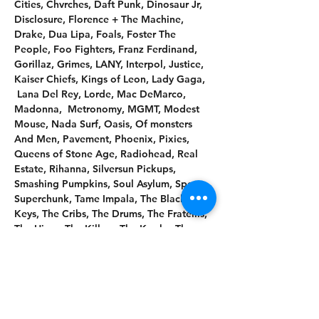
Cities, Chvrches, Daft Punk, Dinosaur Jr, 
Disclosure, Florence + The Machine, 
Drake, Dua Lipa, Foals, Foster The 
People, Foo Fighters, Franz Ferdinand, 
Gorillaz, Grimes, LANY, Interpol, Justice, 
Kaiser Chiefs, Kings of Leon, Lady Gaga, 
 Lana Del Rey, Lorde, Mac DeMarco, 
Madonna,  Metronomy, MGMT, Modest 
Mouse, Nada Surf, Oasis, Of monsters 
And Men, Pavement, Phoenix, Pixies, 
Queens of Stone Age, Radiohead, Real 
Estate, Rihanna, Silversun Pickups, 
Smashing Pumpkins, Soul Asylum, Spoon, 
Superchunk, Tame Impala, The Black 
Keys, The Cribs, The Drums, The Fratellis, 
The Hives, The Killers, The Kooks, The 
Libertines, The Neighbourhood, The 
Shins, The Strokes, The Vaccines, The 
White Stripes, The Weeknd, Tokyo Police 
Club, Twenty One PIlots, Two Door 
Cinema Club, Vampire Weekend, Weezer, 
Wilco, Wild Nothing, Yeah Yeah Yeahs…