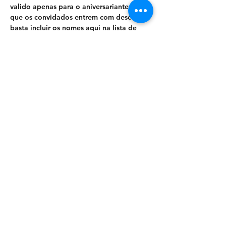
valido apenas para o aniversariante, para 
que os convidados entrem com desconto 
basta incluir os nomes aqui na lista de 
desconto. 
🗓 Quando: Sexta 25/10/2024 
⏰ Horário: 22H30 às 5:45. 
📍 Milo Garage // Av. Pompeia, 1681 // 
São Paulo-SP. 10 minutos a pé do Metrô 
Vila Madalena. 
Como chegar: 
http://goo.gl/maps/bn3EDNTBw5o
🔞 Censura: 18 anos. 
💳 Necessária a apresentação de 
documento oficial com foto recente. 
🔖 Chapelaria: R$ 1,00 por peça! 
✖ Aceitamos Cartões de Crédito e 
Débito. (Elo, Visa, Mastercard, Diners e 
American)