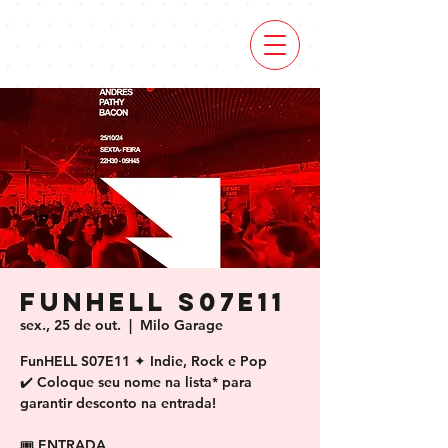
FunHELL S07E11
sex., 25 de out.
  |  
Milo Garage
FunHELL S07E11 ✦ Indie, Rock e Pop
✔️ Coloque seu nome na lista* para
garantir desconto na entrada!
🎟 ENTRADA