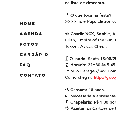
na lista de desconto. 
🎶 O que toca na festa? 
>>>>Indie Pop, Eletrônic
Home
Agenda
🔊 Charlie XCX, Sophie, A.
Eilish, Empire of the Sun,
FOTOS
Tukker, Avicci, Cher...
Cardápio
🗓️ Quando: Sexta 15/08/2
FAQ
⏰ Horário: 22H30 às 5:45.
📍 Milo Garage // Av. Pom
Contato
Como chegar: 
http://go
🔞 Censura: 18 anos. 
🪪 Necessária a apresenta
🔖 Chapelaria: R$ 1,00 por
💳 Aceitamos Cartões de C