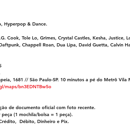
o, Hyperpop & Dance.
G. Cook, Tole Lo, Grimes, Crystal Castles, Kesha, Justice, Lo
 Daftpunk, Chappell Roan, Dua Lipa, David Guetta, Calvin Ha
5
 
peia, 1681 // São Paulo-SP. 10 minutos a pé do Metrô Vila 
o.gl/maps/bn3EDNTBw5o
ção de documento oficial com foto recente. 
 peça (1 mochila/bolsa = 1 peça). 
rédito,  Débito, Dinheiro e Pix.