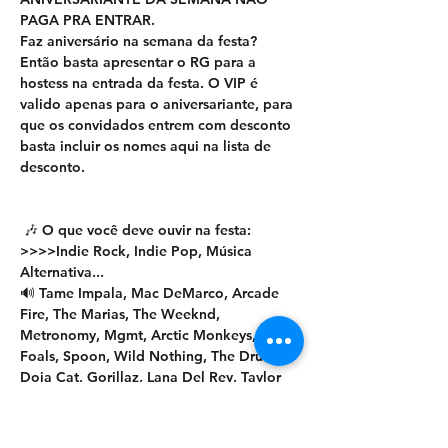
PAGA PRA ENTRAR.
Faz aniversário na semana da festa? 
Então basta apresentar o RG para a 
hostess na entrada da festa. O VIP é 
valido apenas para o aniversariante, para 
que os convidados entrem com desconto 
basta incluir os nomes aqui na lista de 
desconto. 
 🎶 O que você deve ouvir na festa: 
>>>>Indie Rock, Indie Pop, Música 
Alternativa... 
🔊 Tame Impala, Mac DeMarco, Arcade 
Fire, The Marias, The Weeknd, 
Metronomy, Mgmt, Arctic Monkeys, 
Foals, Spoon, Wild Nothing, The Drums, 
Doja Cat, Gorillaz, Lana Del Rey, Taylor 
Swift, Glass Animals, SZA, Daft Punk, 
Florence and the Machine ,Drake, 
Rihanna, The Strokes, Beyonce, 