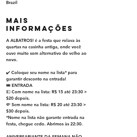
Brazil
MAIS
INFORMAÇÕES
A ALBATROS! é a festa que rolava às 
quartas na casinha antiga, onde você 
ouve muito som alternativo do velho ao 
novo.   
✔️ Coloque seu nome na lista* para 
garantir desconto na entrada! 
🎟 ENTRADA
💵 Com nome na lista: R$ 15 até 23:30 > 
$20 depois.
💸 Sem nome na lista: R$ 20 até 23:30 > 
$30 depois.
*Nome na lista não garante entrada na 
festa, chegue cedo. Abrimos às 22:30. 
ANIVERSARIANTE DA SEMANA NÃO 