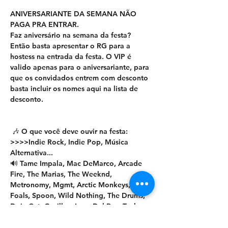
ANIVERSARIANTE DA SEMANA NÃO 
PAGA PRA ENTRAR.
Faz aniversário na semana da festa? 
Então basta apresentar o RG para a 
hostess na entrada da festa. O VIP é 
valido apenas para o aniversariante, para 
que os convidados entrem com desconto 
basta incluir os nomes aqui na lista de 
desconto. 
 🎶 O que você deve ouvir na festa: 
>>>>Indie Rock, Indie Pop, Música 
Alternativa... 
🔊 Tame Impala, Mac DeMarco, Arcade 
Fire, The Marias, The Weeknd, 
Metronomy, Mgmt, Arctic Monkeys, 
Foals, Spoon, Wild Nothing, The Drums, 
Doja Cat, Gorillaz, Lana Del Rey, Taylor 
Swift, Glass Animals, SZA, Daft Punk, 
Florence and the Machine ,Drake, 